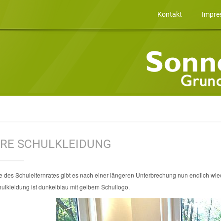
Kontakt
Impre
RE SCHULKLEIDUNG
ive des Schulelternrates gibt es nach einer längeren Unterbrechung nun endlich wi
ulkleidung ist dunkelblau mit gelbem Schullogo.